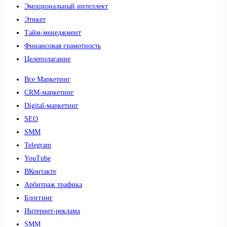
Эмоциональный интеллект
Этикет
Тайм-менеджмент
Финансовая грамотность
Целеполагание
Все Маркетинг
CRM-маркетинг
Digital-маркетинг
SEO
SMM
Telegram
YouTube
ВКонтакте
Арбитраж трафика
Блоггинг
Интернет-реклама
SMM