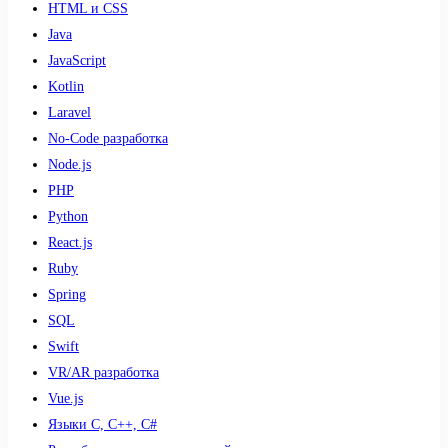
HTML и CSS
Java
JavaScript
Kotlin
Laravel
No-Code разработка
Node.js
PHP
Python
React.js
Ruby
Spring
SQL
Swift
VR/AR разработка
Vue.js
Языки С, С++, С#