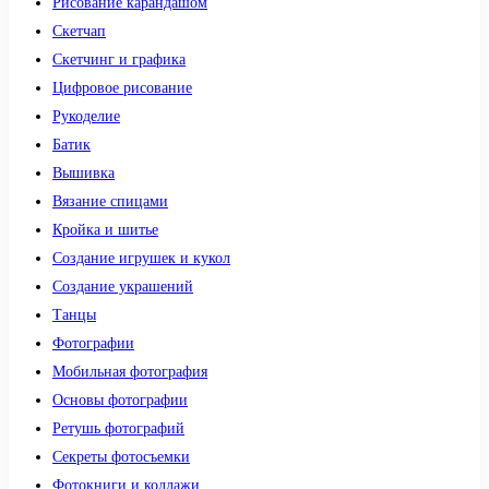
Рисование карандашом
Скетчап
Скетчинг и графика
Цифровое рисование
Рукоделие
Батик
Вышивка
Вязание спицами
Кройка и шитье
Создание игрушек и кукол
Создание украшений
Танцы
Фотографии
Мобильная фотография
Основы фотографии
Ретушь фотографий
Секреты фотосъемки
Фотокниги и коллажи