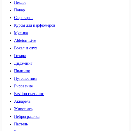
Пекарь
Повар
Сыроварня
Курсы для парфюмеров
Музыка
Ableton Live
Вокал и слух
Гитара
Диджеинг
Пианино
Путешествия
Рисование
Fashion скетчинг
Акварель
Живопись
Нейрографика
Пастель