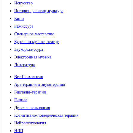
Искусство
История, религия, культура
Кино
Режиссура
Сценарное мастерство
Курсы по музыке, театру
Звукорежиссура
Электронная музыка
Литература
Все Психология
Арт-терапия и звукотерапия
Гештальт-терапия
Гипноз
Детская психология
Когнитивно-поведенческая терапия
Нейропсихология
НЛП