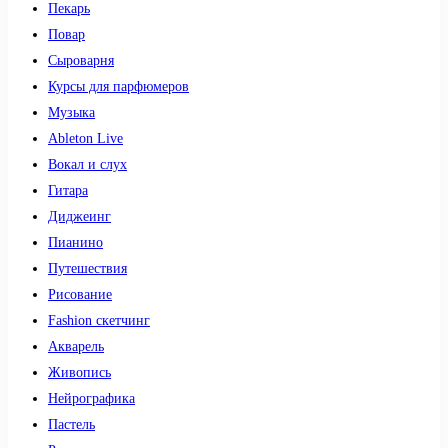
Пекарь
Повар
Сыроварня
Курсы для парфюмеров
Музыка
Ableton Live
Вокал и слух
Гитара
Диджеинг
Пианино
Путешествия
Рисование
Fashion скетчинг
Акварель
Живопись
Нейрографика
Пастель