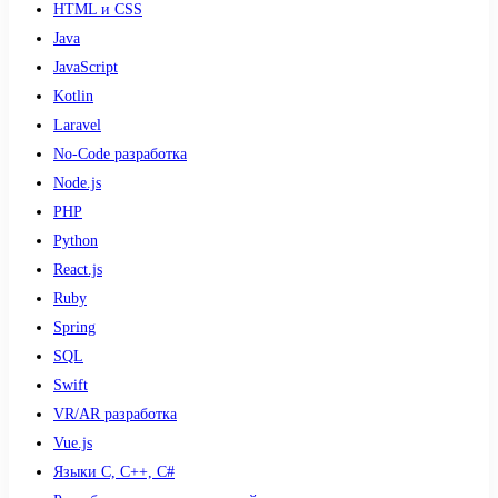
HTML и CSS
Java
JavaScript
Kotlin
Laravel
No-Code разработка
Node.js
PHP
Python
React.js
Ruby
Spring
SQL
Swift
VR/AR разработка
Vue.js
Языки С, С++, С#