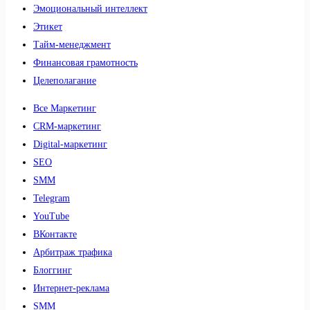
Эмоциональный интеллект
Этикет
Тайм-менеджмент
Финансовая грамотность
Целеполагание
Все Маркетинг
CRM-маркетинг
Digital-маркетинг
SEO
SMM
Telegram
YouTube
ВКонтакте
Арбитраж трафика
Блоггинг
Интернет-реклама
SMM