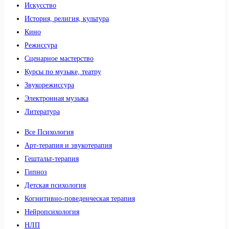
Искусство
История, религия, культура
Кино
Режиссура
Сценарное мастерство
Курсы по музыке, театру
Звукорежиссура
Электронная музыка
Литература
Все Психология
Арт-терапия и звукотерапия
Гештальт-терапия
Гипноз
Детская психология
Когнитивно-поведенческая терапия
Нейропсихология
НЛП