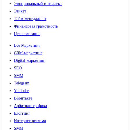
Эмоциональный интеллект
Этикет
Тайм-менеджмент
Финансовая грамотность
Целеполагание
Все Маркетинг
CRM-маркетинг
Digital-маркетинг
SEO
SMM
Telegram
YouTube
ВКонтакте
Арбитраж трафика
Блоггинг
Интернет-реклама
SMM