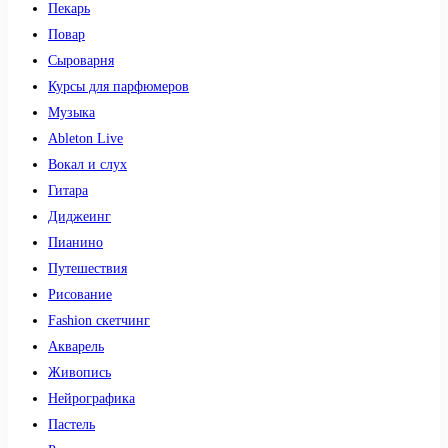
Пекарь
Повар
Сыроварня
Курсы для парфюмеров
Музыка
Ableton Live
Вокал и слух
Гитара
Диджеинг
Пианино
Путешествия
Рисование
Fashion скетчинг
Акварель
Живопись
Нейрографика
Пастель