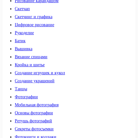
Рисование карандашом
Скетчап
Скетчинг и графика
Цифровое рисование
Рукоделие
Батик
Вышивка
Вязание спицами
Кройка и шитье
Создание игрушек и кукол
Создание украшений
Танцы
Фотографии
Мобильная фотография
Основы фотографии
Ретушь фотографий
Секреты фотосъемки
Фотокниги и коллажи