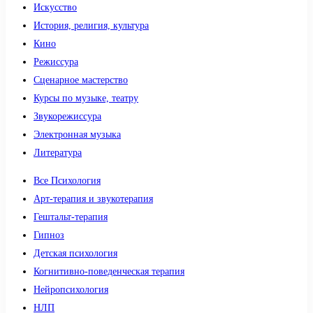
Искусство
История, религия, культура
Кино
Режиссура
Сценарное мастерство
Курсы по музыке, театру
Звукорежиссура
Электронная музыка
Литература
Все Психология
Арт-терапия и звукотерапия
Гештальт-терапия
Гипноз
Детская психология
Когнитивно-поведенческая терапия
Нейропсихология
НЛП