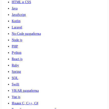
HTML и CSS
Java
JavaScript
Kotlin
Laravel
No-Code разработка
Node.js
PHP
Python
React.js
Ruby
Spring
SQL
Swift
VR/AR разработка
Vue.js
Языки С, С++, С#