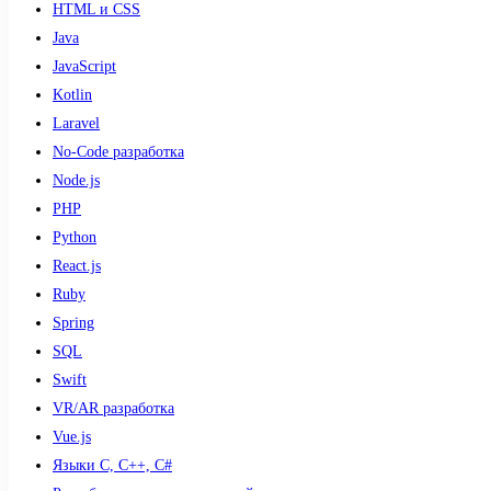
HTML и CSS
Java
JavaScript
Kotlin
Laravel
No-Code разработка
Node.js
PHP
Python
React.js
Ruby
Spring
SQL
Swift
VR/AR разработка
Vue.js
Языки С, С++, С#