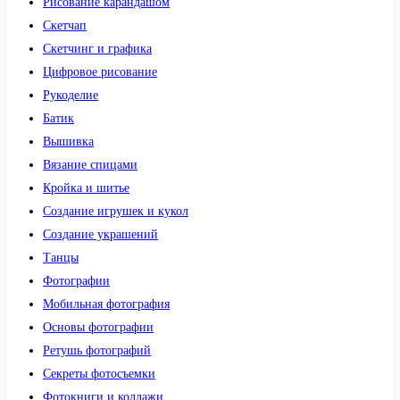
Рисование карандашом
Скетчап
Скетчинг и графика
Цифровое рисование
Рукоделие
Батик
Вышивка
Вязание спицами
Кройка и шитье
Создание игрушек и кукол
Создание украшений
Танцы
Фотографии
Мобильная фотография
Основы фотографии
Ретушь фотографий
Секреты фотосъемки
Фотокниги и коллажи