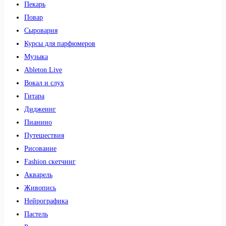
Пекарь
Повар
Сыроварня
Курсы для парфюмеров
Музыка
Ableton Live
Вокал и слух
Гитара
Диджеинг
Пианино
Путешествия
Рисование
Fashion скетчинг
Акварель
Живопись
Нейрографика
Пастель