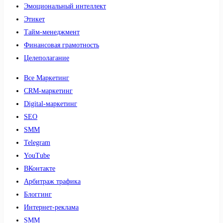
Эмоциональный интеллект
Этикет
Тайм-менеджмент
Финансовая грамотность
Целеполагание
Все Маркетинг
CRM-маркетинг
Digital-маркетинг
SEO
SMM
Telegram
YouTube
ВКонтакте
Арбитраж трафика
Блоггинг
Интернет-реклама
SMM