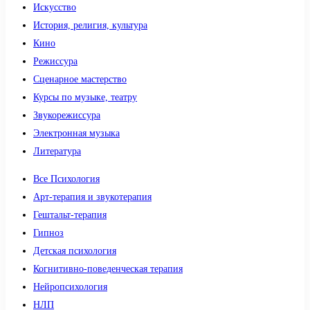
Искусство
История, религия, культура
Кино
Режиссура
Сценарное мастерство
Курсы по музыке, театру
Звукорежиссура
Электронная музыка
Литература
Все Психология
Арт-терапия и звукотерапия
Гештальт-терапия
Гипноз
Детская психология
Когнитивно-поведенческая терапия
Нейропсихология
НЛП