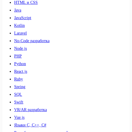
HTML и CSS
Java
JavaScript
Kotlin
Laravel
No-Code разработка
Node.js
PHP
Python
React.js
Ruby
Spring
SQL
Swift
VR/AR разработка
Vue.js
Языки С, С++, С#