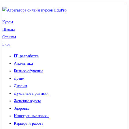
sdy lotto
toto togel
pmtoto
pmtoto
slot 777
pmtoto
situs gacor
toto slot
slot
Курсы
Школы
Отзывы
Блог
IT, разработка
Аналитика
Бизнес-обучение
Детям
Дизайн
Духовные практики
Женские курсы
Здоровье
Иностранные языки
Карьера и работа