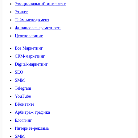
Эмоциональный интеллект
Этикет
Тайм-менеджмент
Финансовая грамотность
Целеполагание
Все Маркетинг
CRM-маркетинг
Digital-маркетинг
SEO
SMM
Telegram
YouTube
ВКонтакте
Арбитраж трафика
Блоггинг
Интернет-реклама
SMM