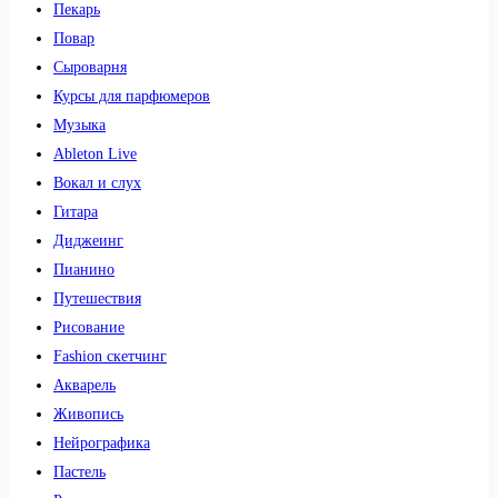
Пекарь
Повар
Сыроварня
Курсы для парфюмеров
Музыка
Ableton Live
Вокал и слух
Гитара
Диджеинг
Пианино
Путешествия
Рисование
Fashion скетчинг
Акварель
Живопись
Нейрографика
Пастель