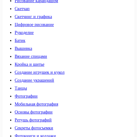
Рисование карандашом
Скетчап
Скетчинг и графика
Цифровое рисование
Рукоделие
Батик
Вышивка
Вязание спицами
Кройка и шитье
Создание игрушек и кукол
Создание украшений
Танцы
Фотографии
Мобильная фотография
Основы фотографии
Ретушь фотографий
Секреты фотосъемки
Фотокниги и коллажи