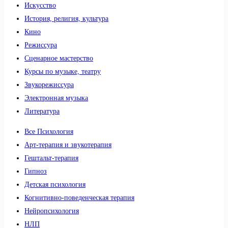
Искусство
История, религия, культура
Кино
Режиссура
Сценарное мастерство
Курсы по музыке, театру
Звукорежиссура
Электронная музыка
Литература
Все Психология
Арт-терапия и звукотерапия
Гештальт-терапия
Гипноз
Детская психология
Когнитивно-поведенческая терапия
Нейропсихология
НЛП