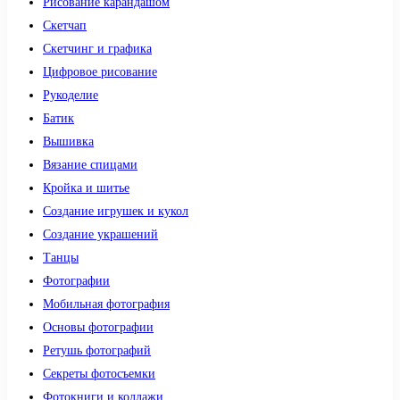
Рисование карандашом
Скетчап
Скетчинг и графика
Цифровое рисование
Рукоделие
Батик
Вышивка
Вязание спицами
Кройка и шитье
Создание игрушек и кукол
Создание украшений
Танцы
Фотографии
Мобильная фотография
Основы фотографии
Ретушь фотографий
Секреты фотосъемки
Фотокниги и коллажи