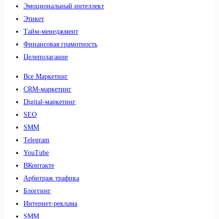
Эмоциональный интеллект
Этикет
Тайм-менеджмент
Финансовая грамотность
Целеполагание
Все Маркетинг
CRM-маркетинг
Digital-маркетинг
SEO
SMM
Telegram
YouTube
ВКонтакте
Арбитраж трафика
Блоггинг
Интернет-реклама
SMM