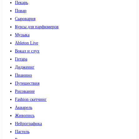
Пекарь
Повар
Сыроварня
Курсы для парфюмеров
Музыка
Ableton Live
Вокал и слух
Гитара
Диджеинг
Пианино
Путешествия
Рисование
Fashion скетчинг
Акварель
Живопись
Нейрографика
Пастель