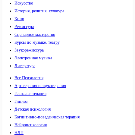
Искусство
История, религия, культура
Кино
Режиссура
Сценарное мастерство
Курсы по музыке, театру
Звукорежиссура
Электронная музыка
Литература
Все Психология
Арт-терапия и звукотерапия
Гештальт-терапия
Гипноз
Детская психология
Когнитивно-поведенческая терапия
Нейропсихология
НЛП