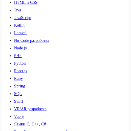
HTML и CSS
Java
JavaScript
Kotlin
Laravel
No-Code разработка
Node.js
PHP
Python
React.js
Ruby
Spring
SQL
Swift
VR/AR разработка
Vue.js
Языки С, С++, С#