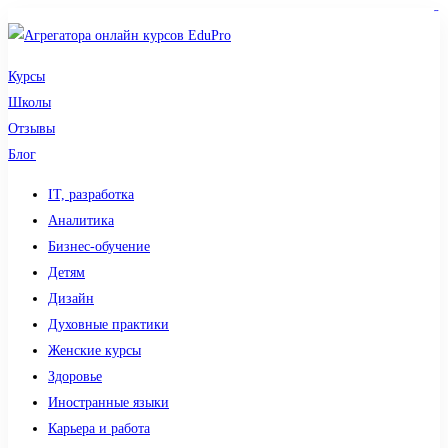
sdy lotto
toto togel
pmtoto
pmtoto
slot 777
pmtoto
situs gacor
toto slot
slot
Курсы
Школы
Отзывы
Блог
IT, разработка
Аналитика
Бизнес-обучение
Детям
Дизайн
Духовные практики
Женские курсы
Здоровье
Иностранные языки
Карьера и работа