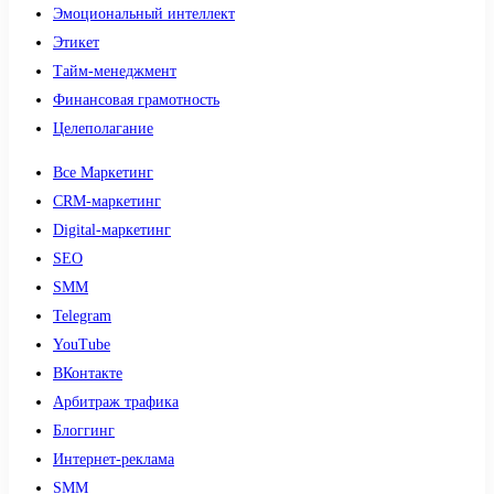
Эмоциональный интеллект
Этикет
Тайм-менеджмент
Финансовая грамотность
Целеполагание
Все Маркетинг
CRM-маркетинг
Digital-маркетинг
SEO
SMM
Telegram
YouTube
ВКонтакте
Арбитраж трафика
Блоггинг
Интернет-реклама
SMM