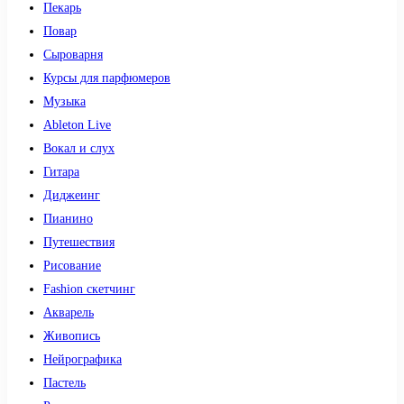
Пекарь
Повар
Сыроварня
Курсы для парфюмеров
Музыка
Ableton Live
Вокал и слух
Гитара
Диджеинг
Пианино
Путешествия
Рисование
Fashion скетчинг
Акварель
Живопись
Нейрографика
Пастель