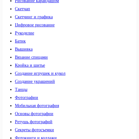
Рисование карандашом
Скетчап
Скетчинг и графика
Цифровое рисование
Рукоделие
Батик
Вышивка
Вязание спицами
Кройка и шитье
Создание игрушек и кукол
Создание украшений
Танцы
Фотографии
Мобильная фотография
Основы фотографии
Ретушь фотографий
Секреты фотосъемки
Фотокниги и коллажи