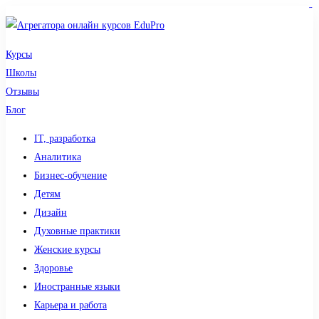
sdy lotto
toto togel
pmtoto
pmtoto
slot 777
pmtoto
situs gacor
toto slot
slot
Курсы
Школы
Отзывы
Блог
IT, разработка
Аналитика
Бизнес-обучение
Детям
Дизайн
Духовные практики
Женские курсы
Здоровье
Иностранные языки
Карьера и работа