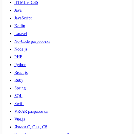
HTML и CSS
Java
JavaScript
Kotlin
Laravel
No-Code разработка
Node.js
PHP
Python
React.js
Ruby
Spring
SQL
Swift
VR/AR разработка
Vue.js
Языки С, С++, С#