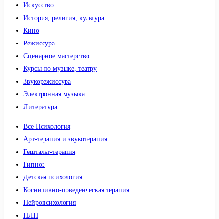
Искусство
История, религия, культура
Кино
Режиссура
Сценарное мастерство
Курсы по музыке, театру
Звукорежиссура
Электронная музыка
Литература
Все Психология
Арт-терапия и звукотерапия
Гештальт-терапия
Гипноз
Детская психология
Когнитивно-поведенческая терапия
Нейропсихология
НЛП