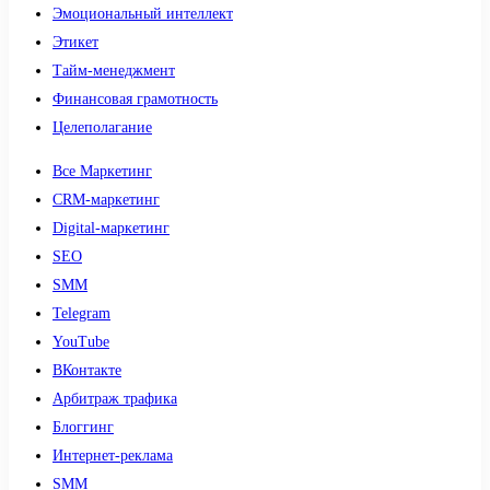
Эмоциональный интеллект
Этикет
Тайм-менеджмент
Финансовая грамотность
Целеполагание
Все Маркетинг
CRM-маркетинг
Digital-маркетинг
SEO
SMM
Telegram
YouTube
ВКонтакте
Арбитраж трафика
Блоггинг
Интернет-реклама
SMM