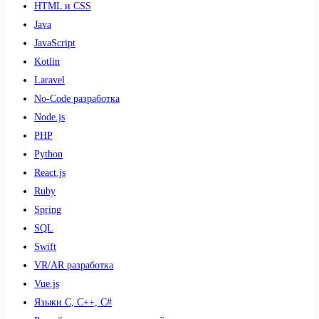
HTML и CSS
Java
JavaScript
Kotlin
Laravel
No-Code разработка
Node.js
PHP
Python
React.js
Ruby
Spring
SQL
Swift
VR/AR разработка
Vue.js
Языки С, С++, С#