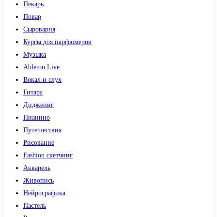
Пекарь
Повар
Сыроварня
Курсы для парфюмеров
Музыка
Ableton Live
Вокал и слух
Гитара
Диджеинг
Пианино
Путешествия
Рисование
Fashion скетчинг
Акварель
Живопись
Нейрографика
Пастель