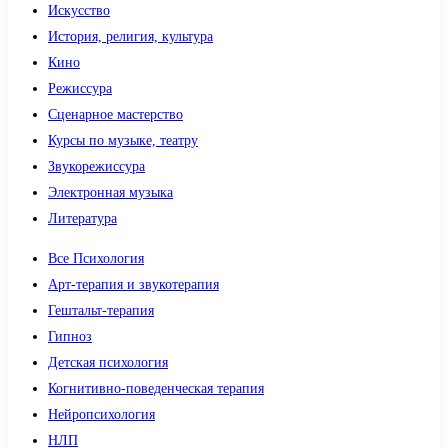
Искусство
История, религия, культура
Кино
Режиссура
Сценарное мастерство
Курсы по музыке, театру
Звукорежиссура
Электронная музыка
Литература
Все Психология
Арт-терапия и звукотерапия
Гештальт-терапия
Гипноз
Детская психология
Когнитивно-поведенческая терапия
Нейропсихология
НЛП