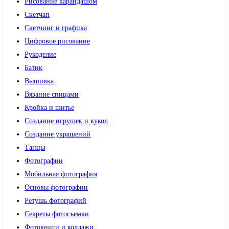
Рисование карандашом
Скетчап
Скетчинг и графика
Цифровое рисование
Рукоделие
Батик
Вышивка
Вязание спицами
Кройка и шитье
Создание игрушек и кукол
Создание украшений
Танцы
Фотографии
Мобильная фотография
Основы фотографии
Ретушь фотографий
Секреты фотосъемки
Фотокниги и коллажи