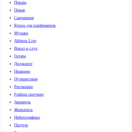
Пекарь
Повар
Сыроварня
Курсы для парфюмеров
Музыка
Ableton Live
Вокал и слух
Гитара
Диджеинг
Пианино
Путешествия
Рисование
Fashion скетчинг
Акварель
Живопись
Нейрографика
Пастель