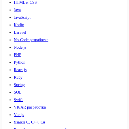
HTML и CSS
Java
JavaScript
Kotlin
Laravel
No-Code разработка
Node.js
PHP
Python
React.js
Ruby
Spring
SQL
Swift
VR/AR разработка
Vue.js
Языки С, С++, С#