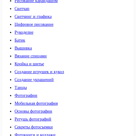
Рисование карандашом
Скетчап
Скетчинг и графика
Цифровое рисование
Рукоделие
Батик
Вышивка
Вязание спицами
Кройка и шитье
Создание игрушек и кукол
Создание украшений
Танцы
Фотографии
Мобильная фотография
Основы фотографии
Ретушь фотографий
Секреты фотосъемки
Фотокниги и коллажи