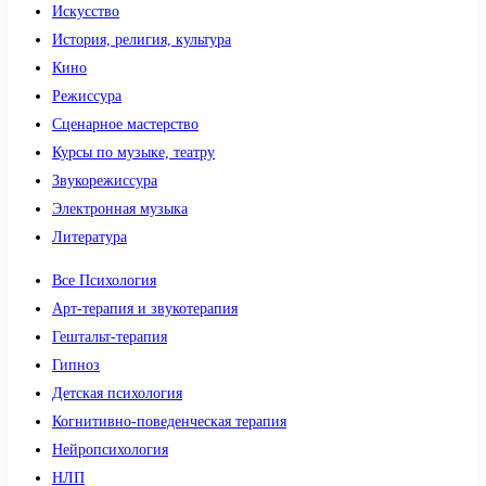
Искусство
История, религия, культура
Кино
Режиссура
Сценарное мастерство
Курсы по музыке, театру
Звукорежиссура
Электронная музыка
Литература
Все Психология
Арт-терапия и звукотерапия
Гештальт-терапия
Гипноз
Детская психология
Когнитивно-поведенческая терапия
Нейропсихология
НЛП