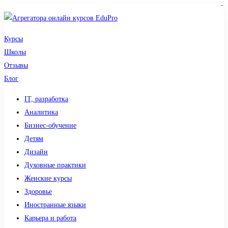
sdy lotto
toto togel
pmtoto
pmtoto
slot 777
pmtoto
situs gacor
toto slot
slot
Курсы
Школы
Отзывы
Блог
IT, разработка
Аналитика
Бизнес-обучение
Детям
Дизайн
Духовные практики
Женские курсы
Здоровье
Иностранные языки
Карьера и работа