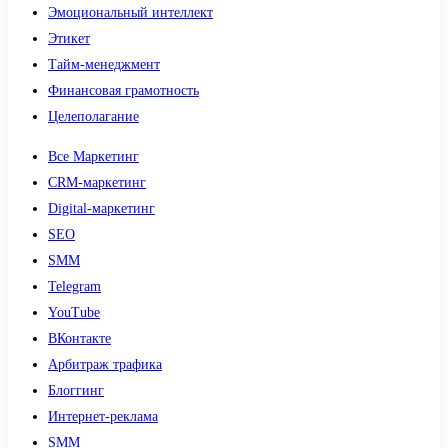
Эмоциональный интеллект
Этикет
Тайм-менеджмент
Финансовая грамотность
Целеполагание
Все Маркетинг
CRM-маркетинг
Digital-маркетинг
SEO
SMM
Telegram
YouTube
ВКонтакте
Арбитраж трафика
Блоггинг
Интернет-реклама
SMM